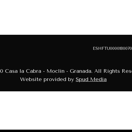
ESHFTU0000180070
0 Casa la Cabra - Moclin - Granada. All Rights Res
Website provided by
Spud Media