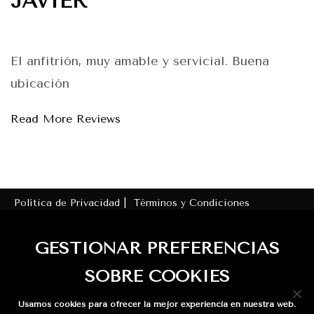
JAVIER
El anfitrión, muy amable y servicial. Buena
ubicación
Read More Reviews
Política de Privacidad |
Términos y Condiciones
Número de Registro de Alquiler (NRA):
GESTIONAR PREFERENCIAS
ESHFTU000018007000485607001000000000000VTAR/GR/015668
SOBRE COOKIES
Licencia turística (VTAR): VTAR/GR/01566
Usamos cookies para ofrecer la mejor experiencia en nuestra web.
© 2020 Casa la Cabra - Moclin - Granada. All