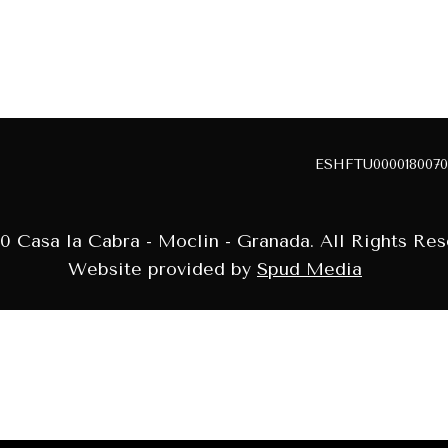
ESHFTU0000180070
0 Casa la Cabra - Moclin - Granada. All Rights Res
Website provided by
Spud Media