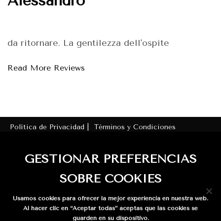
Alessandro
da ritornare. La gentilezza dell'ospite
Read More Reviews
Política de Privacidad |
Términos y Condiciones
Número de Registro de Alquiler (NRA):
GESTIONAR PREFERENCIAS
ESHFTU000018007000485607001000000000000VTAR/GR/015668
SOBRE COOKIES
Licencia turística (VTAR): VTAR/GR/01566
Usamos cookies para ofrecer la mejor experiencia en nuestra web.
© 2020 Casa la Cabra - Moclin - Granada. All
Al hacer clic en “Aceptar todas” aceptas que las cookies se
Rights Reserved.
guarden en su dispositivo.