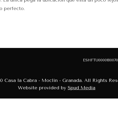
. La única pega la ubicación que está un poco lejo
o perfecto.
ESHFTU0000180070
0 Casa la Cabra - Moclin - Granada. All Rights Res
Website provided by
Spud Media