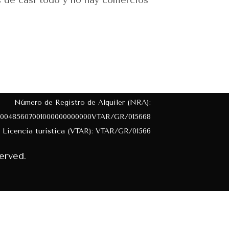
s de casi todo y no hay comercios
Número de Registro de Alquiler (NRA):
00485607001000000000000VTAR/GR/015668
Licencia turística (VTAR): VTAR/GR/01566
erved.