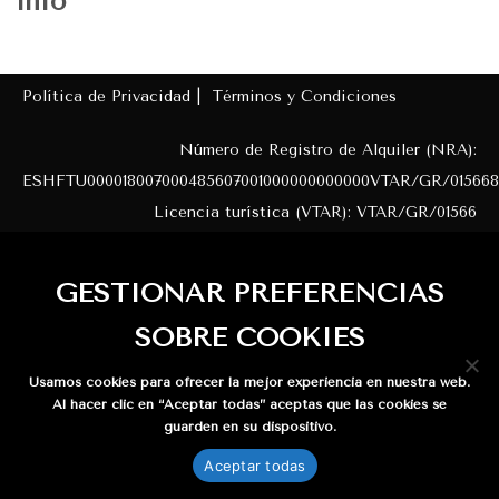
info
Política de Privacidad |
Términos y Condiciones
Número de Registro de Alquiler (NRA):
ESHFTU000018007000485607001000000000000VTAR/GR/015668
Licencia turística (VTAR): VTAR/GR/01566
© 2020 Casa la Cabra - Moclin - Granada. All
GESTIONAR PREFERENCIAS
Rights Reserved.
Website provided by
Spud Media
SOBRE COOKIES
Usamos cookies para ofrecer la mejor experiencia en nuestra web.
Al hacer clic en “Aceptar todas” aceptas que las cookies se
guarden en su dispositivo.
WhatsApp us
Aceptar todas